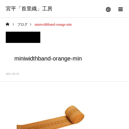
宮平「首里織」工房
ブログ
miniwidthband-orange-min
miniwidthband-orange-min
2021.09.19