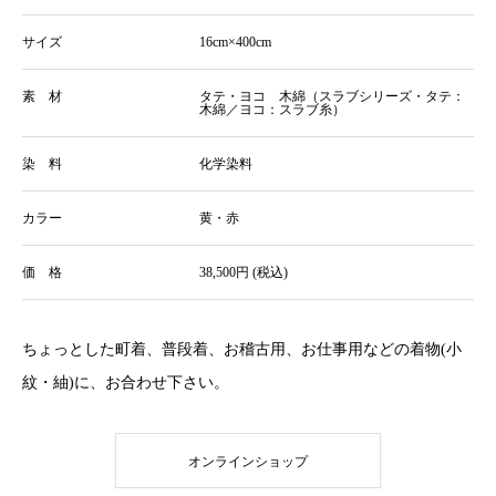
サイズ
16cm×400cm
素 材
タテ・ヨコ 木綿（スラブシリーズ・タテ：
木綿／ヨコ：スラブ糸）
染 料
化学染料
カラー
黄・赤
価 格
38,500円 (税込)
ちょっとした町着、普段着、お稽古用、お仕事用などの着物(小
紋・紬)に、お合わせ下さい。
オンラインショップ